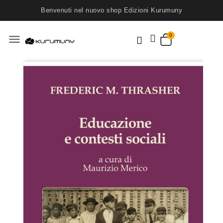
Benvenuti nel nuovo shop Edizioni Kurumuny
menu