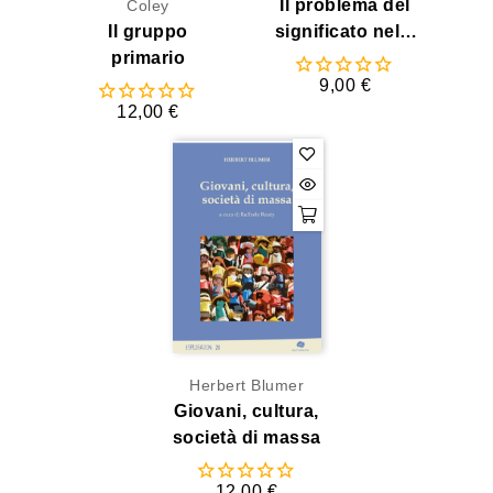
Il problema del
Coley
Il gruppo
significato nelle
primario
scienze
strutturali
9,00 €
12,00 €
Herbert Blumer
Giovani, cultura,
società di massa
12,00 €