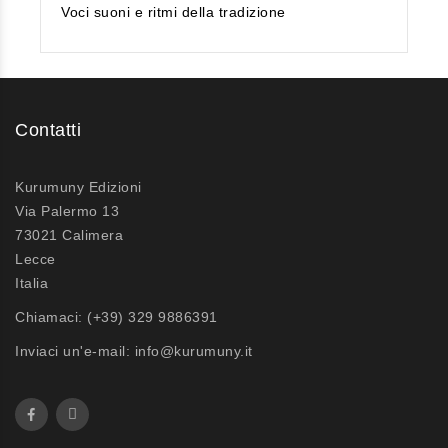
Voci suoni e ritmi della tradizione
Contatti
Kurumuny Edizioni
Via Palermo 13
73021 Calimera
Lecce
Italia
Chiamaci:
(+39) 329 9886391
Inviaci un'e-mail:
info@kurumuny.it