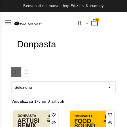
Benvenuti nel nuovo shop Edizioni Kurumuny
menu
Donpasta

Seleziona
Visualizzati 1-3 su 3 articoli