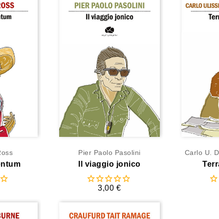
Ross
Pier Paolo Pasolini
Carlo U. D
entum
Il viaggio jonico
Terr
3,00 €