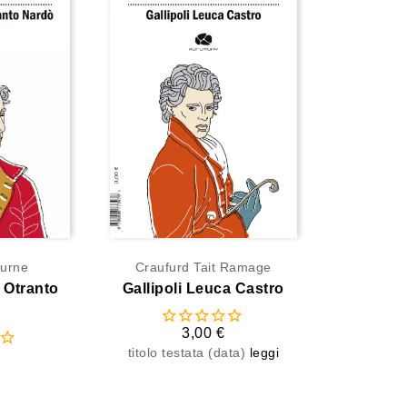
burne
Craufurd Tait Ramage
i Otranto
Gallipoli Leuca Castro
3,00 €
titolo testata (data)
leggi