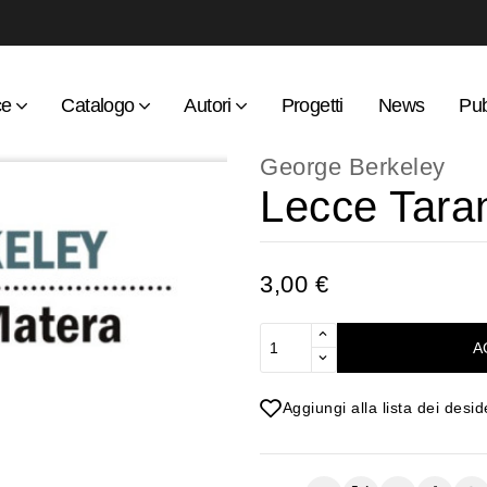
ce
Catalogo
Autori
Progetti
News
Pub
George Berkeley
Lecce Tara
3,00 €
A
Aggiungi alla lista dei desid