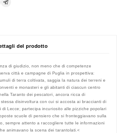
ettagli del prodotto
enza di giudizio, non meno che di competenze
serva città e campagne di Puglia in prospettiva:
muli di terra coltivata, saggia la natura dei terreni e
onventi e monasteri e gli abitanti di ciascun centro
ella Taranto dei pescatori, ancora ricca di
stessa disinvoltura con cui si accosta ai braccianti di
i di Lecce; partecipa incuriosito alle pizziche popolari
opposte scuole di pensiero che si fronteggiavano sulla
o, sempre attento a raccogliere tutte le informazioni
i che animavano la scena dei tarantolati.<