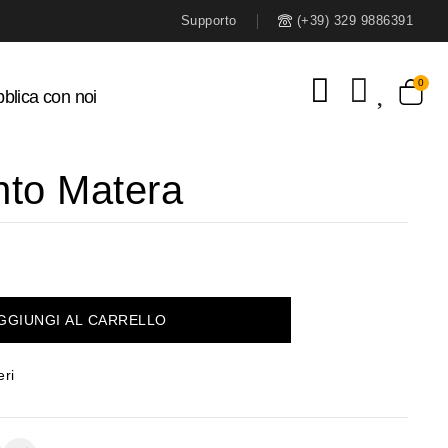
Supporto
(+39) 329 9886391
blica con noi
nto Matera
GGIUNGI AL CARRELLO
eri