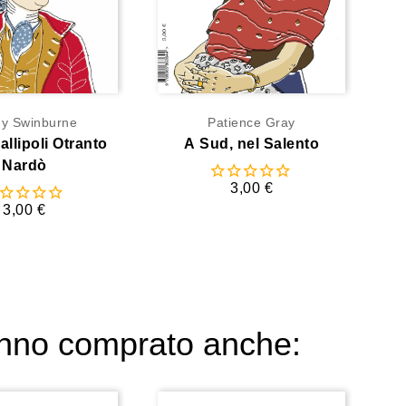
y Swinburne
Patience Gray
llipoli Otranto
A Sud, nel Salento
Nardò
3,00 €
3,00 €
hanno comprato anche: