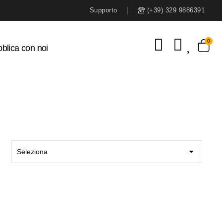
Supporto
(+39) 329 9886391
blica con noi

Seleziona