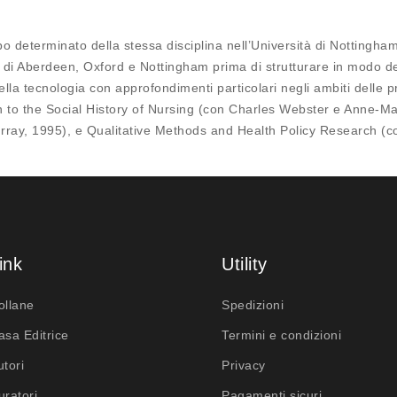
determinato della stessa disciplina nell’Università di Nottingham T
 Aberdeen, Oxford e Nottingham prima di strutturare in modo definit
ella tecnologia con approfondimenti particolari negli ambiti delle pr
tion to the Social History of Nursing (con Charles Webster e Anne-Ma
rray, 1995), e Qualitative Methods and Health Policy Research (co
ink
Utility
ollane
Spedizioni
asa Editrice
Termini e condizioni
utori
Privacy
uratori
Pagamenti sicuri