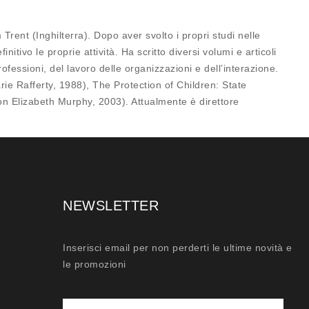
rent (Inghilterra). Dopo aver svolto i propri studi nelle
ivo le proprie attività. Ha scritto diversi volumi e articoli
ofessioni, del lavoro delle organizzazioni e dell’interazione.
rie Rafferty, 1988), The Protection of Children: State
n Elizabeth Murphy, 2003). Attualmente è direttore
NEWSLETTER
Inserisci email per non perderti le ultime novità e
le promozioni