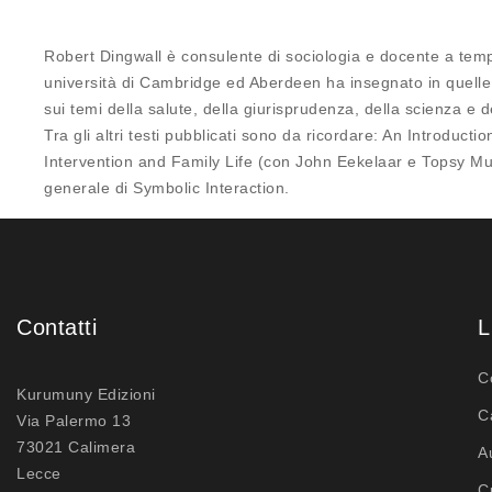
Robert Dingwall è consulente di sociologia e docente a tempo 
università di Cambridge ed Aberdeen ha insegnato in quelle di
sui temi della salute, della giurisprudenza, della scienza e d
Tra gli altri testi pubblicati sono da ricordare: An Introduc
Intervention and Family Life (con John Eekelaar e Topsy Mu
generale di Symbolic Interaction.
Contatti
L
C
Kurumuny Edizioni
C
Via Palermo 13
73021 Calimera
A
Lecce
C