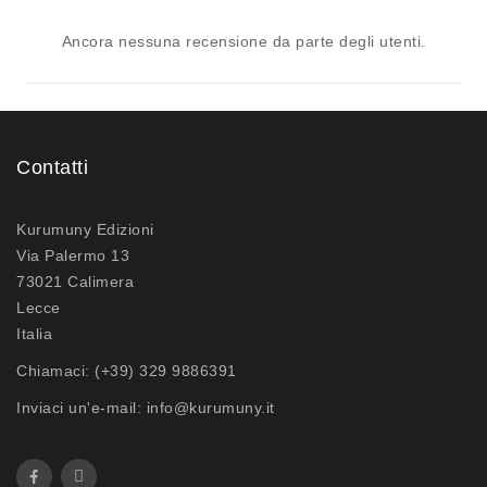
Ancora nessuna recensione da parte degli utenti.
Contatti
Kurumuny Edizioni
Via Palermo 13
73021 Calimera
Lecce
Italia
Chiamaci:
(+39) 329 9886391
Inviaci un'e-mail:
info@kurumuny.it