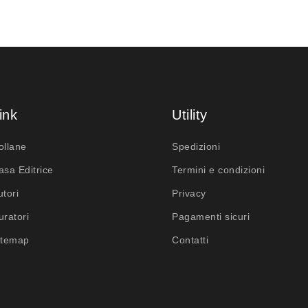
ink
Utility
ollane
Spedizioni
asa Editrice
Termini e condizioni
utori
Privacy
uratori
Pagamenti sicuri
itemap
Contatti