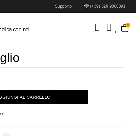
Supporto
(+39) 329 9886391
blica con noi
glio
GGIUNGI AL CARRELLO
eri