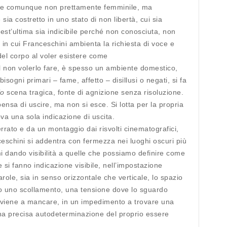
ole comunque non prettamente femminile, ma
ia costretto in uno stato di non libertà, cui sia
est’ultima sia indicibile perché non conosciuta, non
o in cui Franceschini ambienta la richiesta di voce e
del corpo al voler esistere come
l non volerlo fare, è spesso un ambiente domestico,
isogni primari – fame, affetto – disillusi o negati, si fa
io
scena tragica, fonte di agnizione senza risoluzione.
ensa di uscire, ma non si esce. Si lotta per la propria
va una sola indicazione di uscita.
rrato e da un montaggio dai risvolti cinematografici,
ceschini si addentra con fermezza nei luoghi oscuri più
timi dando visibilità a quelle che possiamo definire come
e si fanno indicazione visibile, nell’impostazione
parole, sia in senso orizzontale che verticale, lo spazio
do uno scollamento, una tensione dove lo sguardo
ro viene a mancare, in un impedimento a trovare una
na precisa autodeterminazione del proprio essere