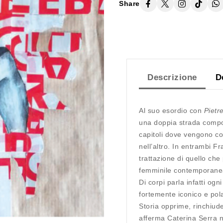
Share
Descrizione
D
Al suo esordio con
Pietr
una doppia strada composi
capitoli dove vengono col
nell’altro. In entrambi F
trattazione di quello ch
femminile contemporanea
Di corpi parla infatti ogn
fortemente iconico e pola
Storia opprime, rinchiude
afferma Caterina Serra n