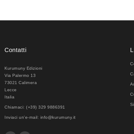
Contatti
L
C
Kurumuny Edizioni
C
Via Palermo 13
73021 Calimera
A
Lecce
C
Italia
S
Chiamaci:
(+39) 329 9886391
Inviaci un'e-mail:
info@kurumuny.it