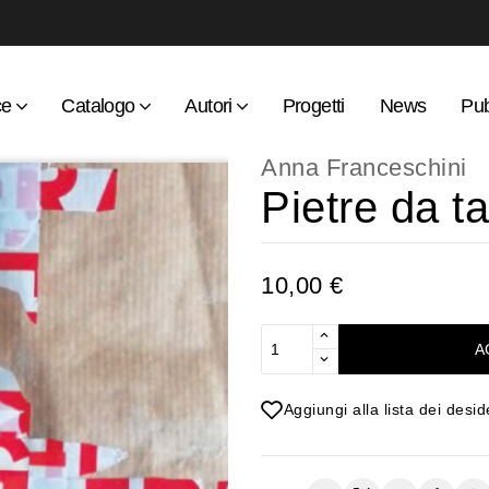
ce
Catalogo
Autori
Progetti
News
Pub
Anna Franceschini
Pietre da ta
10,00 €
A
Aggiungi alla lista dei desid