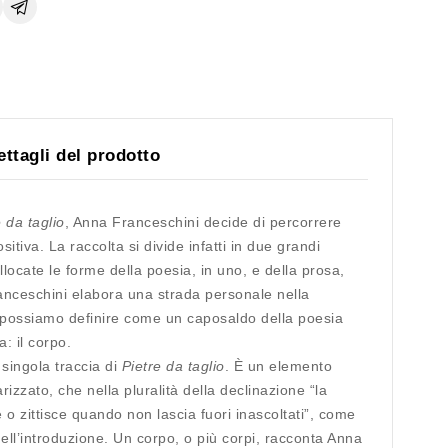
ettagli del prodotto
e da taglio
, Anna Franceschini decide di percorrere
tiva. La raccolta si divide infatti in due grandi
locate le forme della poesia, in uno, e della prosa,
ranceschini elabora una strada personale nella
e possiamo definire come un caposaldo della poesia
: il corpo.
i singola traccia di
Pietre da taglio
. È un elemento
rizzato, che nella pluralità della declinazione “la
 o zittisce quando non lascia fuori inascoltati”, come
ell’introduzione. Un corpo, o più corpi, racconta Anna