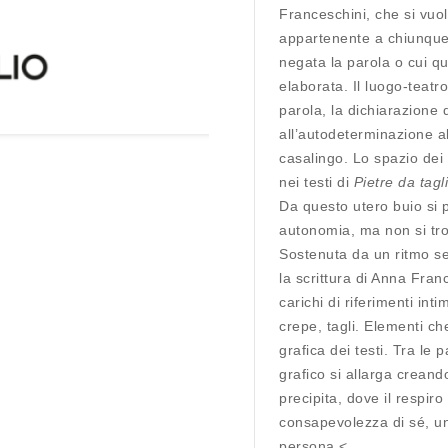
Franceschini, che si vu
appartenente a chiunque s
negata la parola o cui qu
elaborata. Il luogo-teatr
parola, la dichiarazione 
all’autodeterminazione a
casalingo. Lo spazio dei b
nei testi di
Pietre da tagl
Da questo utero buio si p
autonomia, ma non si tro
Sostenuta da un ritmo se
la scrittura di Anna Fran
carichi di riferimenti in
crepe, tagli. Elementi ch
grafica dei testi. Tra le 
grafico si allarga crean
precipita, dove il respi
consapevolezza di sé, u
persona.<