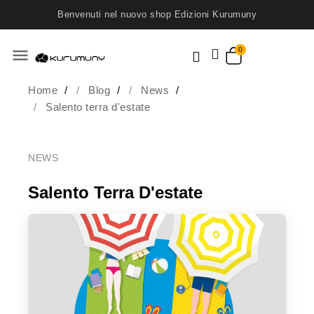
Benvenuti nel nuovo shop Edizioni Kurumuny
menu
Home
Blog
News
Salento terra d'estate
NEWS
Salento Terra D'estate