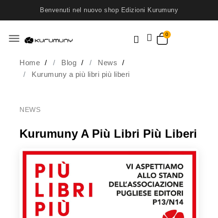
Benvenuti nel nuovo shop Edizioni Kurumuny
menu
Home
Blog
News
Kurumuny a più libri più liberi
NEWS
Kurumuny A Più Libri Più Liberi