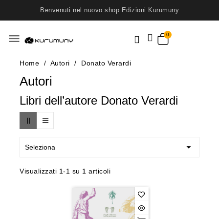
Benvenuti nel nuovo shop Edizioni Kurumuny
menu
Home
Autori
Donato Verardi
Autori
Libri dell’autore Donato Verardi

Seleziona
Visualizzati 1-1 su 1 articoli