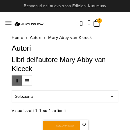
Benvenuti nel nuovo shop Edizioni Kurumuny
menu
Home
Autori
Mary Abby van Kleeck
Autori
Libri dell’autore Mary Abby van
Kleeck

Seleziona
Visualizzati 1-1 su 1 articoli