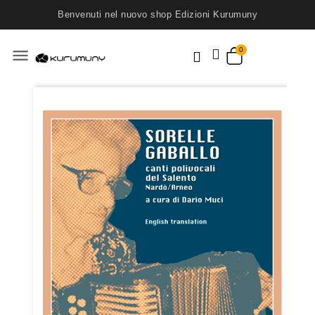
Benvenuti nel nuovo shop Edizioni Kurumuny
menu