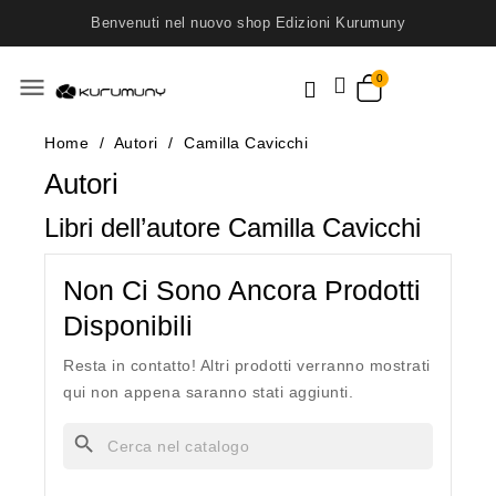
Benvenuti nel nuovo shop Edizioni Kurumuny
menu
Home
Autori
Camilla Cavicchi
Autori
Libri dell’autore Camilla Cavicchi
Non Ci Sono Ancora Prodotti
Disponibili
Resta in contatto! Altri prodotti verranno mostrati
qui non appena saranno stati aggiunti.
search