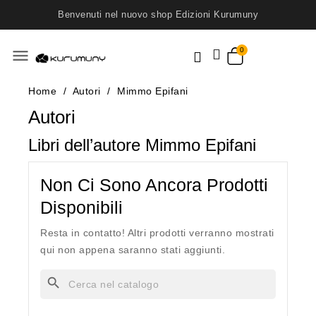
Benvenuti nel nuovo shop Edizioni Kurumuny
menu
Home
Autori
Mimmo Epifani
Autori
Libri dell’autore Mimmo Epifani
Non Ci Sono Ancora Prodotti
Disponibili
Resta in contatto! Altri prodotti verranno mostrati
qui non appena saranno stati aggiunti.
search