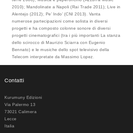
2010); Mandolinate a Napoli (Rai Trade 2011); Live in
Alentejo (2012); Pe’ Indo’ (CNI 2013). Vanta
numerose partecipazioni come solista in diversi
progetti e ha composto colonne sonore di diversi
progetti cinematografici (tra i più importanti La stanza
dello scirocco di Maurizio Sciarra con Eugenio
Bennato) e le musiche dello spot televisivo della
Telecom interpretate da Massimo Lopez.
Contatti
Kurumuny Edizioni
Via Palermo 13
73021 Calimera
Lecce
Italia