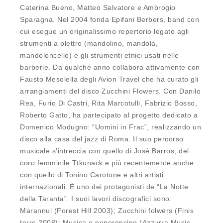
Caterina Bueno, Matteo Salvatore e Ambrogio
Sparagna. Nel 2004 fonda Epifani Berbers, band con
cui esegue un originalissimo repertorio legato agli
strumenti a plettro (mandolino, mandola,
mandoloncello) e gli strumenti etnici usati nelle
barberie. Da qualche anno collabora attivamente con
Fausto Mesolella degli Avion Travel che ha curato gli
arrangiamenti del disco Zucchini Flowers. Con Danilo
Rea, Furio Di Castri, Rita Marcotulli, Fabrizio Bosso,
Roberto Gatto, ha partecipato al progetto dedicato a
Domenico Modugno: “Uomini in Frac”, realizzando un
disco alla casa del jazz di Roma. Il suo percorso
musicale s’intreccia con quello di José Barros, del
coro femminile Ttkunack e più recentemente anche
con quello di Tonino Carotone e altri artisti
internazionali. È uno dei protagonisti de “La Notte
della Taranta”. I suoi lavori discografici sono:
Marannui (Forest Hill 2003); Zucchini folwers (Finis
terre 2008); Musica e peperoncino (Azzurra Music