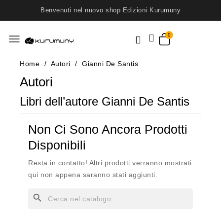
Benvenuti nel nuovo shop Edizioni Kurumuny
menu
Home
Autori
Gianni De Santis
Autori
Libri dell’autore Gianni De Santis
Non Ci Sono Ancora Prodotti
Disponibili
Resta in contatto! Altri prodotti verranno mostrati
qui non appena saranno stati aggiunti.
search